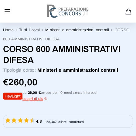
PREPARATI AL MEGLIO - EFFETTUA IL NOSTRO TEST
ONLINE GRATUITO
Home
»
Tutti i corsi
»
Ministeri e amministrazioni centrali
»
CORSO
600 AMMINISTRATIVI DIFESA
CORSO 600 AMMINISTRATIVI
DIFESA
Tipologia corso:
Ministeri e amministrazioni centrali
€
260,00
da
26,00 €
/mese per 10 mesi senza interessi
scopri di più
4,8
158,467 clienti soddisfatti