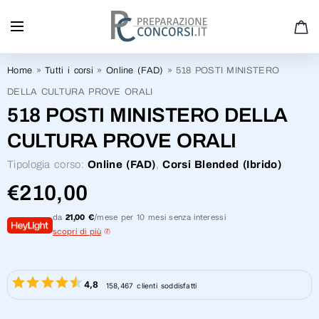
PREPARATI AL MEGLIO - EFFETTUA IL NOSTRO TEST
ONLINE GRATUITO
Home
»
Tutti i corsi
»
Online (FAD)
»
518 POSTI MINISTERO
DELLA CULTURA PROVE ORALI
518 POSTI MINISTERO DELLA
CULTURA PROVE ORALI
Tipologia corso:
Online (FAD)
,
Corsi Blended (Ibrido)
€
210,00
da
21,00 €
/mese per 10 mesi senza interessi
scopri di più
4,8
158,467 clienti soddisfatti