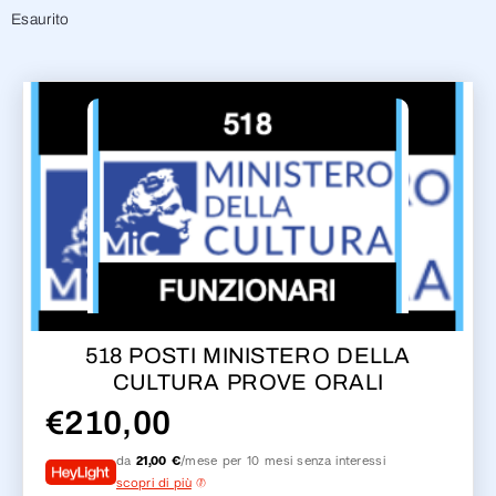
Esaurito
518 POSTI MINISTERO DELLA
CULTURA PROVE ORALI
€
210,00
da
21,00 €
/mese per 10 mesi senza interessi
scopri di più